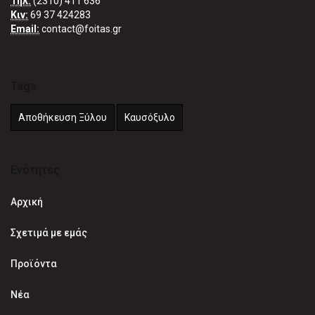
Τηλ:
(2310) 411 636
Κιν:
69 37 424283
Email:
contact@foitas.gr
Tags
Αποθήκευση Ξύλου
Καυσόξυλο
Ενότητες
Αρχική
Σχετιμά με εμάς
Προϊόντα
Νέα