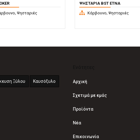
OKER
ΨΗΣΤΑΡΙΆ BST ETNA
,
,
άρβουνο
Ψησταριές
Κάρβουνο
Ψησταριές
Ενότητες
κευση Ξύλου
Καυσόξυλο
Αρχική
Σχετιμά με εμάς
Προϊόντα
Νέα
Επικοινωνία