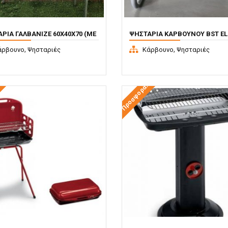
ΡΙΆ ΓΑΛΒΑΝΙΖΈ 60X40X70 (ΜΕ
ΨΗΣΤΑΡΙΆ ΚΆΡΒΟΥΝΟΥ BST E
Ι)
,
,
άρβουνο
Ψησταριές
Κάρβουνο
Ψησταριές
!
Προσφορά!