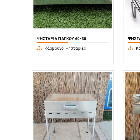
ΨΗΣΤΑΡΙΆ ΠΆΓΚΟΥ 60×30
ΨΗΣΤΑ
,
Κάρβουνο
Ψησταριές
Κ