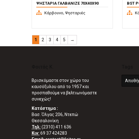
ΨΗΣΤΑΡΙΆ ΓΑΛΒΑΝΙΖΈ 70X40X90
BST P
,
Κάρβουνο
Ψησταριές
Κ
1
2
3
4
5
→
Φοιτάς Κ.
Tags
Βρισκόμαστε στον χώρο του
Αποθή
καυσόξυλου από το 1957 και
προσπαθούμε να βελτιωνόμαστε
συνεχώς!
Κατάστημα :
Βασ. Όλγας 206, Ντεπώ
Θεσσαλονίκη
Τηλ:
(2310) 411 636
Κιν:
69 37 424283