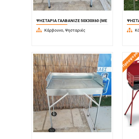
ΨΗΣΤΑΡΙΆ ΓΑΛΒΑΝΙΖΈ 50X30X60 (ΜΕ
ΨΗΣΤΑ
ΚΑΠΆΚΙ)
ΚΑΠΆΚ
,
Κάρβουνο
Ψησταριές
Κ
Προσφορά