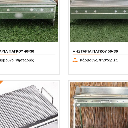
ΡΙΆ ΠΆΓΚΟΥ 40×30
ΨΗΣΤΑΡΙΆ ΠΆΓΚΟΥ 50×30
,
,
άρβουνο
Ψησταριές
Κάρβουνο
Ψησταριές
!