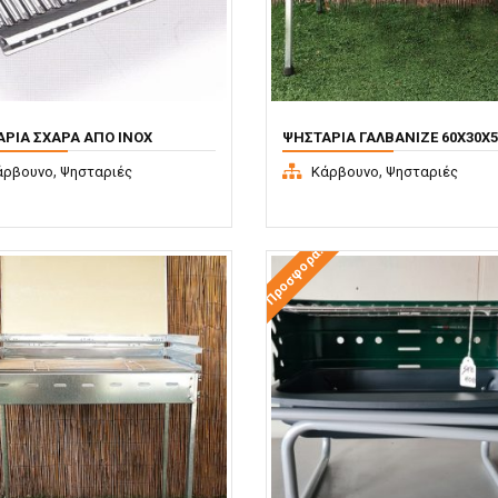
ΡΙΆ ΣΧΆΡΑ ΑΠΌ INOX
ΨΗΣΤΑΡΙΆ ΓΑΛΒΑΝΙΖΈ 60X30X5
,
,
άρβουνο
Ψησταριές
Κάρβουνο
Ψησταριές
Προσφορά!