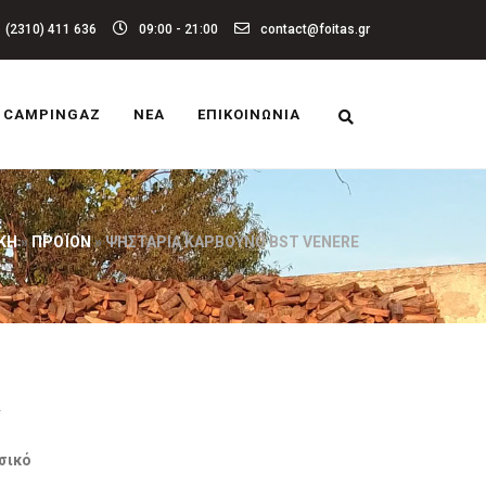
(2310) 411 636
09:00 - 21:00
contact@foitas.gr
CAMPINGAZ
ΝΈΑ
ΕΠΙΚΟΙΝΩΝΊΑ
ΚΉ
»
ΠΡΟΪΌΝ
»
ΨΗΣΤΑΡΙΆ ΚΆΡΒΟΥΝΟ BST VENERE
e
T
σικό