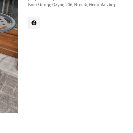
Βασιλίσσης Όλγας 206, Ντεπώ, Θεσσαλονίκη
Share
"Ψησταριά
Κάρβουνο
BST
Venere"
on
Facebook