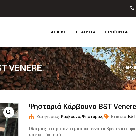
ΑΡΧΙΚΉ
ΕΤΑΙΡΕΊΑ
ΠΡΟΪΌΝΤΑ
T VENERE
ΑΡΧΙ
Ψησταριά Κάρβουνο BST Vener
Κατηγορίες:
Κάρβουνο
,
Ψησταριές
Ετικέτα:
BS
Όλα μας τα προϊόντα μπορείτε να τα βρείτε στο φυ
μας κατάστημά.