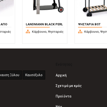
 ΑΠΌ
LANDMANN BLACK PERL
ΨΗΣΤΑΡΙΆ BST
MARTINICA
,
,
σταριές
Κάρβουνο
Ψησταριές
Κάρβουνο
Ψησ
Ενότητες
κευση Ξύλου
Καυσόξυλο
Αρχική
Σχετιμά με εμάς
Προϊόντα
Νέα