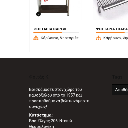
ΨΗΣΤΑΡΙΆ ΒΑΡΈΛΙ
ΨΗΣΤΑΡΙΆ ΣΧΆΡΑ
ΜΕΓΆΛΟ PITSILOS
INOX
,
,
Κάρβουνο
Ψησταριές
Κάρβουνο
Ψη
Φοιτάς Κ.
Tags
Βρισκόμαστε στον χώρο του
Αποθή
καυσόξυλου από το 1957 και
προσπαθούμε να βελτιωνόμαστε
συνεχώς!
Κατάστημα :
Βασ. Όλγας 206, Ντεπώ
Θεσσαλονίκη