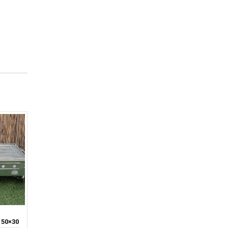
50×30