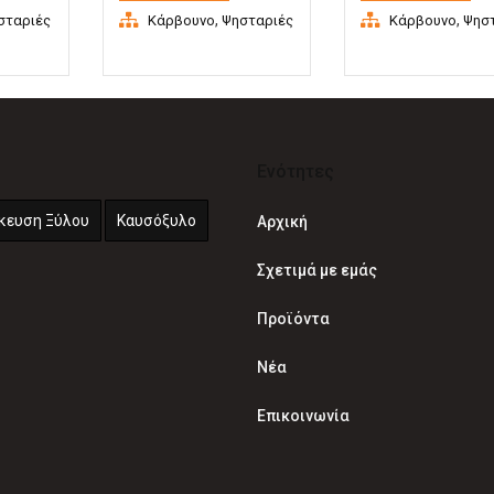
MARTINICA
,
,
σταριές
Κάρβουνο
Ψησταριές
Κάρβουνο
Ψησ
Ενότητες
κευση Ξύλου
Καυσόξυλο
Αρχική
Σχετιμά με εμάς
Προϊόντα
Νέα
Επικοινωνία