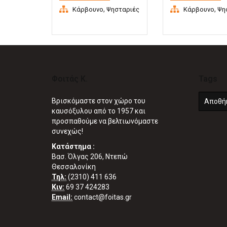
ΤΎΠΟΥ.
INOX
,
,
Κάρβουνο
Ψησταριές
Κάρβουνο
Ψη
Φοιτάς Κ.
Tags
Βρισκόμαστε στον χώρο του
Αποθή
καυσόξυλου από το 1957 και
προσπαθούμε να βελτιωνόμαστε
συνεχώς!
Κατάστημα :
Βασ. Όλγας 206, Ντεπώ
Θεσσαλονίκη
Τηλ:
(2310) 411 636
Κιν:
69 37 424283
Email:
contact@foitas.gr