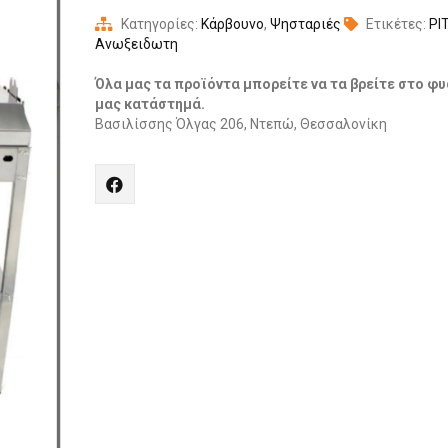
Κατηγορίες:
Κάρβουνο
,
Ψησταριές
Ετικέτες:
PI
Ανωξειδωτη
Όλα μας τα προϊόντα μπορείτε να τα βρείτε στο φυ
μας κατάστημά.
Βασιλίσσης Όλγας 206, Ντεπώ, Θεσσαλονίκη
Share
"PITSILOS
ΑΝΟΞΕΙΔΩΤΗ
ΨΗΣΤΑΡΙΑ
ΚΑΡΒΟΥΝΟΥ"
on
Facebook