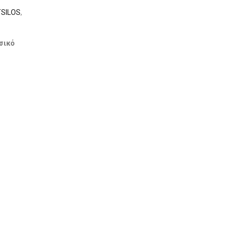
TSILOS
,
σικό