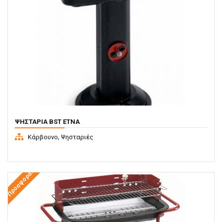
ΨΗΣΤΑΡΙΆ BST ETNA
,
Κάρβουνο
Ψησταριές
Προσφορά!