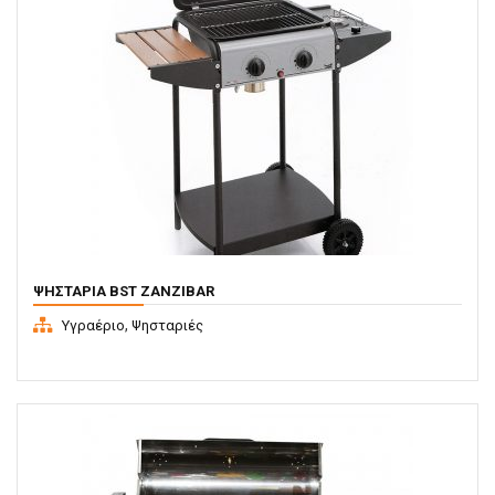
ΨΗΣΤΑΡΙΆ BST ZANZIBAR
,
Υγραέριο
Ψησταριές