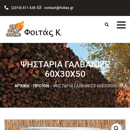
(2310) 411 636
contact@foitas.gr
ΨΗΣΤΑΡΙΆ ΓΑΛΒΑΝΙΖΈ
60X30X50
ΑΡΧΙΚΉ
»
ΠΡΟΪΌΝ
»
ΨΗΣΤΑΡΙΆ ΓΑΛΒΑΝΙΖΈ 60X30X50