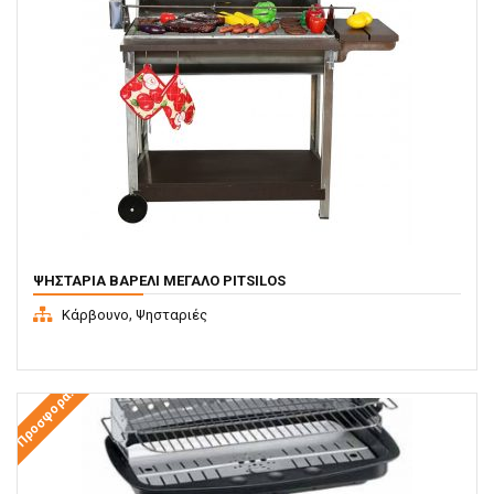
ΨΗΣΤΑΡΙΆ ΒΑΡΈΛΙ ΜΕΓΆΛΟ PITSILOS
,
Κάρβουνο
Ψησταριές
Προσφορά!