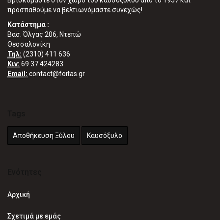
Βρισκόμαστε στον χώρο του καυσόξυλου από το 1957 και
προσπαθούμε να βελτιωνόμαστε συνεχώς!
Κατάστημα :
Βασ. Όλγας 206, Ντεπώ
Θεσσαλονίκη
Τηλ:
(2310) 411 636
Κιν:
69 37 424283
Email:
contact@foitas.gr
Tags
Αποθήκευση Ξύλου
Καυσόξυλο
Ενότητες
Αρχική
Σχετιμά με εμάς