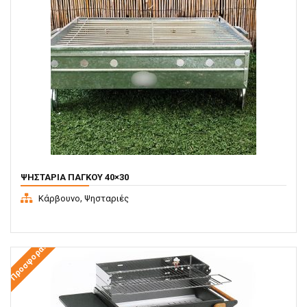
ΨΗΣΤΑΡΙΆ ΠΆΓΚΟΥ 40×30
,
Κάρβουνο
Ψησταριές
Προσφορά!