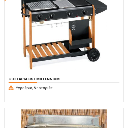
ΨΗΣΤΑΡΙΆ BST MILLENNIUM
,
Υγραέριο
Ψησταριές