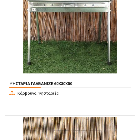
ΨΗΣΤΑΡΙΆ ΓΑΛΒΑΝΙΖΈ 60X30X50
,
Κάρβουνο
Ψησταριές